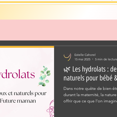
Estelle Cahorel
15 mai 2025
5 min de lectur
🌿 Les hydrolats : de
naturels pour bébé 
Dans notre quête de bien-êtr
durant la maternité, la nature
offrir que ce que l’on imagin
doux : les hydrolats, aussi a
forme d’aromathérapie parti