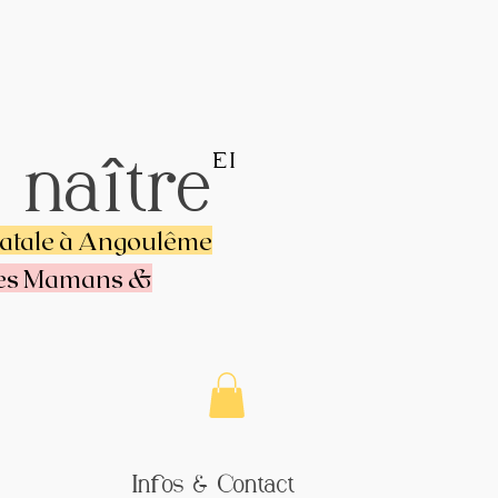
EI
 naître
natale à Angoulême
res Mamans &
Infos & Contact