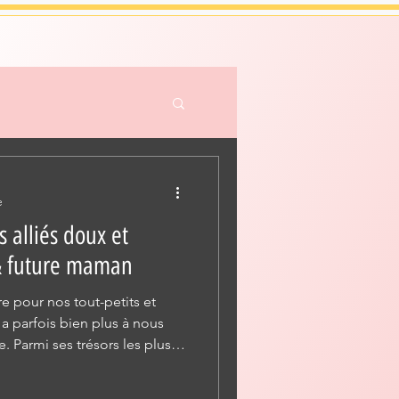
e
s alliés doux et
& future maman
e pour nos tout-petits et
 a parfois bien plus à nous
e. Parmi ses trésors les plus
ppelés eaux florales. C’est une
culièrement adaptée aux plus