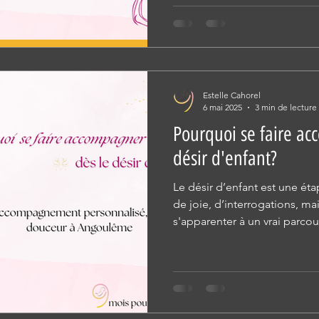
sensibles : les bébés, les en
allaitantes. Mais attention : 
consommables !
Estelle Cahorel
6 mai 2025
3 min de lecture
Pourquoi se faire ac
désir d'enfant?
Le désir d’enfant est une ét
de joie, d’interrogations, mai
s'apparenter à un vrai parco
parcours est unique. C’est 
construite selon vos besoins,
rythme, de vos émotions, de v