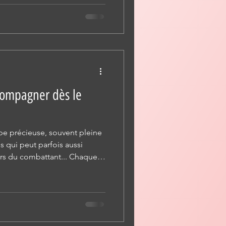
fants, les femmes enceintes et
tous les hydrolats ne sont pas
compagner dès le
ape précieuse, souvent pleine
s qui peut parfois aussi
urs du combattant... Chaque
pourquoi chaque séance est
 dans le respect de votre
otre histoire...